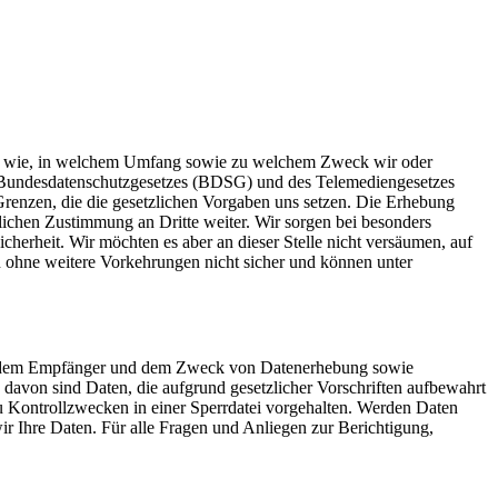
ber, wie, in welchem Umfang sowie zu welchem Zweck wir oder
s Bundesdatenschutzgesetzes (BDSG) und des Telemediengesetzes
 Grenzen, die die gesetzlichen Vorgaben uns setzen. Die Erhebung
klichen Zustimmung an Dritte weiter. Wir sorgen bei besonders
herheit. Wir möchten es aber an dieser Stelle nicht versäumen, auf
n ohne weitere Vorkehrungen nicht sicher und können unter
nft, dem Empfänger und dem Zweck von Datenerhebung sowie
avon sind Daten, die aufgrund gesetzlicher Vorschriften aufbewahrt
u Kontrollzwecken in einer Sperrdatei vorgehalten. Werden Daten
wir Ihre Daten. Für alle Fragen und Anliegen zur Berichtigung,