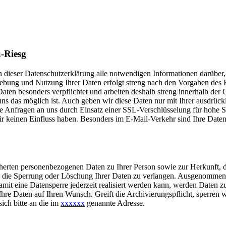
-Riesg
) in dieser Datenschutzerklärung alle notwendigen Informationen darü
hebung und Nutzung Ihrer Daten erfolgt streng nach den Vorgaben de
aten besonders verpflichtet und arbeiten deshalb streng innerhalb der
uns das möglich ist. Auch geben wir diese Daten nur mit Ihrer ausdrüc
 Anfragen an uns durch Einsatz einer SSL-Verschlüsselung für hohe Sic
ir keinen Einfluss haben. Besonders im E-Mail-Verkehr sind Ihre Date
speicherten personenbezogenen Daten zu Ihrer Person sowie zur Herku
 die Sperrung oder Löschung Ihrer Daten zu verlangen. Ausgenommen d
t eine Datensperre jederzeit realisiert werden kann, werden Daten z
r Ihre Daten auf Ihren Wunsch. Greift die Archivierungspflicht, sperren 
ch bitte an die im
xxxxxx
genannte Adresse.