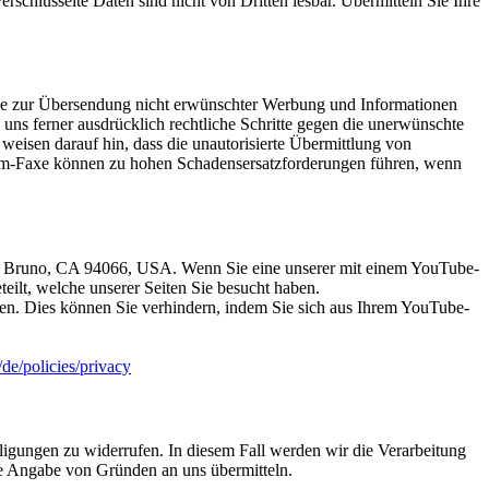
erschlüsselte Daten sind nicht von Dritten lesbar. Übermitteln Sie Ihre
ise zur Übersendung nicht erwünschter Werbung und Informationen
 uns ferner ausdrücklich rechtliche Schritte gegen die unerwünschte
isen darauf hin, dass die unautorisierte Übermittlung von
Spam-Faxe können zu hohen Schadensersatzforderungen führen, wenn
San Bruno, CA 94066, USA. Wenn Sie eine unserer mit einem YouTube-
eilt, welche unserer Seiten Sie besucht haben.
en. Dies können Sie verhindern, indem Sie sich aus Ihrem YouTube-
/de/policies/privacy
lligungen zu widerrufen. In diesem Fall werden wir die Verarbeitung
ne Angabe von Gründen an uns übermitteln.