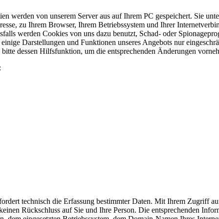
en werden von unserem Server aus auf Ihrem PC gespeichert. Sie unters
esse, zu Ihrem Browser, Ihrem Betriebssystem und Ihrer Internetverbi
esfalls werden Cookies von uns dazu benutzt, Schad- oder Spionagepr
einige Darstellungen und Funktionen unseres Angebots nur eingeschrän
ie bitte dessen Hilfsfunktion, um die entsprechenden Änderungen vorn
:
rfordert technisch die Erfassung bestimmter Daten. Mit Ihrem Zugriff 
n keinen Rückschluss auf Sie und Ihre Person. Die entsprechenden Inf
 dem eingesetzten Betriebssystem, dem Domain-Namen Ihres Internet-Pr