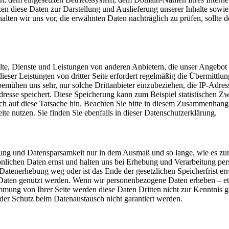
en diese Daten zur Darstellung und Auslieferung unserer Inhalte sowie
alten wir uns vor, die erwähnten Daten nachträglich zu prüfen, sollte 
lte, Dienste und Leistungen von anderen Anbietern, die unser Angebot
eser Leistungen von dritter Seite erfordert regelmäßig die Übermittlung
ühen uns sehr, nur solche Drittanbieter einzubeziehen, die IP-Adresse
-Adresse speichert. Diese Speicherung kann zum Beispiel statistischen
ich auf diese Tatsache hin. Beachten Sie bitte in diesem Zusammenhang
ite nutzen. Sie finden Sie ebenfalls in dieser Datenschutzerklärung.
g und Datensparsamkeit nur in dem Ausmaß und so lange, wie es zur
nlichen Daten ernst und halten uns bei Erhebung und Verarbeitung per
Datenerhebung weg oder ist das Ende der gesetzlichen Speicherfrist err
Daten genutzt werden. Wenn wir personenbezogene Daten erheben – etw
mmung von Ihrer Seite werden diese Daten Dritten nicht zur Kenntnis ge
er Schutz beim Datenaustausch nicht garantiert werden.