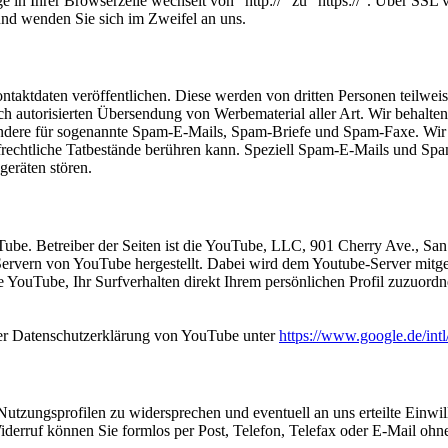
ge in Ihrer Browserzeile wechselt von "http://" zu "https://". Über SSL v
 und wenden Sie sich im Zweifel an uns.
ntaktdaten veröffentlichen. Diese werden von dritten Personen teilwe
ch autorisierten Übersendung von Werbematerial aller Art. Wir behalten
ndere für sogenannte Spam-E-Mails, Spam-Briefe und Spam-Faxe. Wir we
rafrechtliche Tatbestände berühren kann. Speziell Spam-E-Mails und 
geräten stören.
uTube. Betreiber der Seiten ist die YouTube, LLC, 901 Cherry Ave., 
Servern von YouTube hergestellt. Dabei wird dem Youtube-Server mitget
YouTube, Ihr Surfverhalten direkt Ihrem persönlichen Profil zuzuordn
er Datenschutzerklärung von YouTube unter
https://www.google.de/intl
Nutzungsprofilen zu widersprechen und eventuell an uns erteilte Einwi
derruf können Sie formlos per Post, Telefon, Telefax oder E-Mail oh