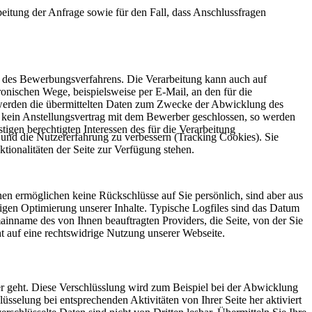
itung der Anfrage sowie für den Fall, dass Anschlussfragen
 des Bewerbungsverfahrens. Die Verarbeitung kann auch auf
onischen Wege, beispielsweise per E-Mail, an den für die
r, werden die übermittelten Daten zum Zwecke der Abwicklung des
n kein Anstellungsvertrag mit dem Bewerber geschlossen, so werden
gen berechtigten Interessen des für die Verarbeitung
e und die Nutzererfahrung zu verbessern (Tracking Cookies). Sie
tionalitäten der Seite zur Verfügung stehen.
nen ermöglichen keine Rückschlüsse auf Sie persönlich, sind aber aus
ndigen Optimierung unserer Inhalte. Typische Logfiles sind das Datum
ainname des von Ihnen beauftragten Providers, die Seite, von der Sie
 auf eine rechtswidrige Nutzung unserer Webseite.
er geht. Diese Verschlüsslung wird zum Beispiel bei der Abwicklung
üsselung bei entsprechenden Aktivitäten von Ihrer Seite her aktiviert