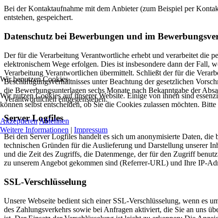
Bei der Kontaktaufnahme mit dem Anbieter (zum Beispiel per Kontak
entstehen, gespeichert.
Datenschutz bei Bewerbungen und im Bewerbungsve
Der für die Verarbeitung Verantwortliche erhebt und verarbeitet d
elektronischem Wege erfolgen. Dies ist insbesondere dann der Fall,
Verarbeitung Verantwortlichen übermittelt. Schließt der für die Ver
Wir benutzen Cookies
Beschäftigungsverhältnisses unter Beachtung der gesetzlichen Vorsch
die Bewerbungsunterlagen sechs Monate nach Bekanntgabe der Absagee
Wir nutzen Cookies auf unserer Website. Einige von ihnen sind essenzi
Verantwortlichen entgegenstehen.
können selbst entscheiden, ob Sie die Cookies zulassen möchten. Bitte
Server Logfiles
Akzeptieren
Ablehnen
Weitere Informationen
|
Impressum
Bei den Server Logfiles handelt es sich um anonymisierte Daten, die 
technischen Gründen für die Auslieferung und Darstellung unserer Inh
und die Zeit des Zugriffs, die Datenmenge, der für den Zugriff benut
zu unserem Angebot gekommen sind (Referrer-URL) und Ihre IP-Adres
SSL-Verschlüsselung
Unsere Webseite bedient sich einer SSL-Verschlüsselung, wenn es um 
des Zahlungsverkehrs sowie bei Anfragen aktiviert, die Sie an uns übe