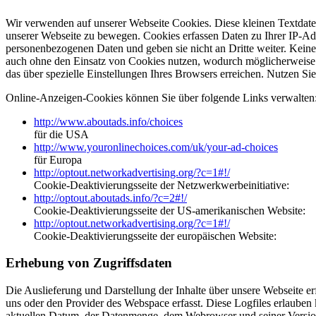
Wir verwenden auf unserer Webseite Cookies. Diese kleinen Textdatei
unserer Webseite zu bewegen. Cookies erfassen Daten zu Ihrer IP-Adr
personenbezogenen Daten und geben sie nicht an Dritte weiter. Kein
auch ohne den Einsatz von Cookies nutzen, wodurch möglicherweise 
das über spezielle Einstellungen Ihres Browsers erreichen. Nutzen S
Online-Anzeigen-Cookies können Sie über folgende Links verwalten
http://www.aboutads.info/choices
für die USA
http://www.youronlinechoices.com/uk/your-ad-choices
für Europa
http://optout.networkadvertising.org/?c=1#!/
Cookie-Deaktivierungsseite der Netzwerkwerbeinitiative:
http://optout.aboutads.info/?c=2#!/
Cookie-Deaktivierungsseite der US-amerikanischen Website:
http://optout.networkadvertising.org/?c=1#!/
Cookie-Deaktivierungsseite der europäischen Website:
Erhebung von Zugriffsdaten
Die Auslieferung und Darstellung der Inhalte über unsere Webseite e
uns oder den Provider des Webspace erfasst. Diese Logfiles erlaube
aktuellen Datum, der Datenmenge, dem Webrowser und seiner Version,