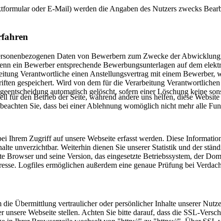
tformular oder E-Mail) werden die Angaben des Nutzers zwecks Bearbe
rfahren
ie personenbezogenen Daten von Bewerbern zum Zwecke der Abwicklung
 wenn ein Bewerber entsprechende Bewerbungsunterlagen auf dem elektr
arbeitung Verantwortliche einen Anstellungsvertrag mit einem Bewerbe
riften gespeichert. Wird von dem für die Verarbeitung Verantwortliche
ntscheidung automatisch gelöscht, sofern einer Löschung keine sonsti
ell für den Betrieb der Seite, während andere uns helfen, diese Websit
 beachten Sie, dass bei einer Ablehnung womöglich nicht mehr alle Funk
bei Ihrem Zugriff auf unsere Webseite erfasst werden. Diese Informatio
alte unverzichtbar. Weiterhin dienen Sie unserer Statistik und der stä
zte Browser und seine Version, das eingesetzte Betriebssystem, der Dom
se. Logfiles ermöglichen außerdem eine genaue Prüfung bei Verdacht
die Übermittlung vertraulicher oder persönlicher Inhalte unserer Nutz
r unsere Webseite stellen. Achten Sie bitte darauf, dass die SSL-Verschl