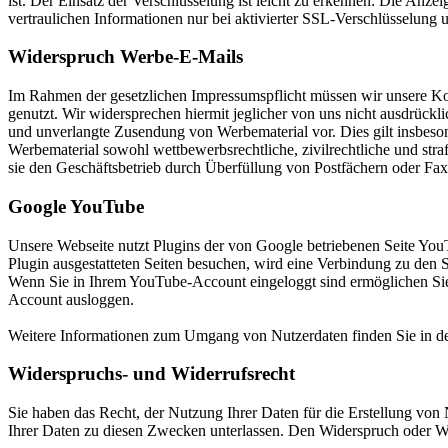
ist. Der Einsatz der Verschlüsselung ist leicht zu erkennen: Die Anzei
vertraulichen Informationen nur bei aktivierter SSL-Verschlüsselung
Widerspruch Werbe-E-Mails
Im Rahmen der gesetzlichen Impressumspflicht müssen wir unsere Ko
genutzt. Wir widersprechen hiermit jeglicher von uns nicht ausdrückli
und unverlangte Zusendung von Werbematerial vor. Dies gilt insbeso
Werbematerial sowohl wettbewerbsrechtliche, zivilrechtliche und st
sie den Geschäftsbetrieb durch Überfüllung von Postfächern oder Fax
Google YouTube
Unsere Webseite nutzt Plugins der von Google betriebenen Seite Yo
Plugin ausgestatteten Seiten besuchen, wird eine Verbindung zu den 
Wenn Sie in Ihrem YouTube-Account eingeloggt sind ermöglichen Sie 
Account ausloggen.
Weitere Informationen zum Umgang von Nutzerdaten finden Sie in d
Widerspruchs- und Widerrufsrecht
Sie haben das Recht, der Nutzung Ihrer Daten für die Erstellung von 
Ihrer Daten zu diesen Zwecken unterlassen. Den Widerspruch oder Wi