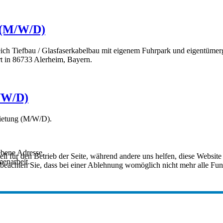
u (M/W/D)
ch Tiefbau / Glasfaserkabelbau mit eigenem Fuhrpark und eigentümerg
 in 86733 Alerheim, Bayern.
M/W/D)
mietung (M/W/D).
bene Adresse.
ell für den Betrieb der Seite, während andere uns helfen, diese Websit
menarbeit.
 beachten Sie, dass bei einer Ablehnung womöglich nicht mehr alle Funk