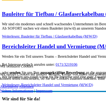
Bauleiter für Tiefbau / Glasfaserkabelba
Wir sind ein modernes und schnell wachsendes Unternehmen im Berei
Ab SOFORT suchen wir einen Bauleiter (m/w/d) an unserem Standort
Weiterlesen: Bauleiter für Tiefbau / Glasfaserkabelbau (M/W/D)
Bereichsleiter Handel und Vermietung (
Werden Sie ein Teil unseres Teams – Bereichsleiter Handel und Ver
Bei Interesse einfach anrufen unter:
0171/3219106
Wir benutzen Cookies
oder
senden
Sie uns Ihre
aussagekräftige Bewerbung
an die angege
Wir nutzen Cookies auf unserer Website. Einige von ihnen sind essenzi
Wir bedanken uns vorab schon für Ihr Interesse und eine gute Zusam
können selbst entscheiden, ob Sie die Cookies zulassen möchten. Bitte
Weiterlesen: Bereichsleiter Handel und Vermietung (M/W/D)
Akzeptieren
Ablehnen
Weitere Informationen
|
Impressum
Wir sind für Sie da!