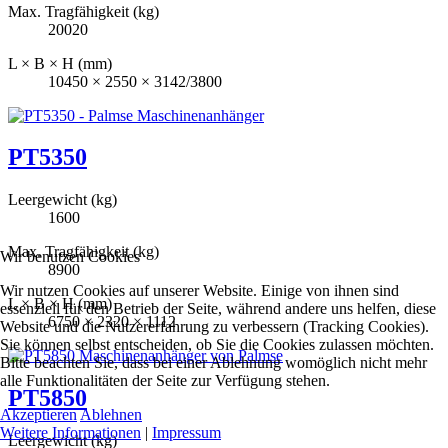
Max. Tragfähigkeit (kg)
20020
L × B × H (mm)
10450 × 2550 × 3142/3800
PT5350
Leergewicht (kg)
1600
Max. Tragfähigkeit (kg)
Wir benutzen Cookies
8900
Wir nutzen Cookies auf unserer Website. Einige von ihnen sind
L × B × H (mm)
essenziell für den Betrieb der Seite, während andere uns helfen, diese
6750 × 2320 × 1112
Website und die Nutzererfahrung zu verbessern (Tracking Cookies).
Sie können selbst entscheiden, ob Sie die Cookies zulassen möchten.
Bitte beachten Sie, dass bei einer Ablehnung womöglich nicht mehr
alle Funktionalitäten der Seite zur Verfügung stehen.
PT5850
Akzeptieren
Ablehnen
Weitere Informationen
|
Impressum
Leergewicht (kg)