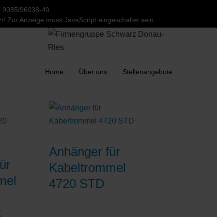
 9085/96038-40
t! Zur Anzeige muss JavaScript eingeschaltet sein.
Home
Über uns
Stellenangebote
Anhänger für
ür
Kabeltrommel
mel
4720 STD
k