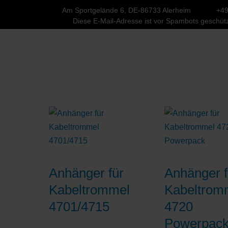
Am Sportgelände 6, DE-86733 Alerheim
+49
Diese E-Mail-Adresse ist vor Spambots geschütz
Anhänger für
Anhänger f
Kabeltrommel
Kabeltrom
4701/4715
4720
Powerpac