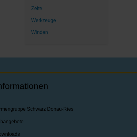
Zelte
Werkzeuge
Winden
nformationen
irmengruppe Schwarz Donau-Ries
obangebote
ownloads