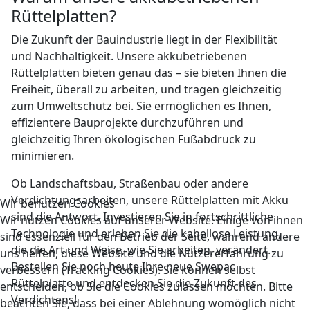
Rüttelplatten?
Die Zukunft der Bauindustrie liegt in der Flexibilität
und Nachhaltigkeit. Unsere akkubetriebenen
Rüttelplatten bieten genau das – sie bieten Ihnen die
Freiheit, überall zu arbeiten, und tragen gleichzeitig
zum Umweltschutz bei. Sie ermöglichen es Ihnen,
effizientere Bauprojekte durchzuführen und
gleichzeitig Ihren ökologischen Fußabdruck zu
minimieren.
Ob Landschaftsbau, Straßenbau oder andere
Verdichtungsarbeiten, unsere Rüttelplatten mit Akku
Wir benutzen Cookies
sind die Antwort. Investieren Sie in fortschrittliche
Wir nutzen Cookies auf unserer Website. Einige von ihnen
Technologie und erleben Sie die kabellose Leistung,
sind essenziell für den Betrieb der Seite, während andere
die die Art und Weise, wie Sie arbeiten, verändert.
uns helfen, diese Website und die Nutzererfahrung zu
Bestellen Sie noch heute Ihre neue Swepac
verbessern (Tracking Cookies). Sie können selbst
Rüttelplatte und entdecken Sie die Zukunft des
entscheiden, ob Sie die Cookies zulassen möchten. Bitte
Verdichtens!
beachten Sie, dass bei einer Ablehnung womöglich nicht