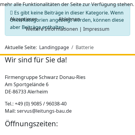
mehr alle Funktionalitäten der Seite zur Verfügung stehen.
Information
Es gibt keine Beiträge in dieser Kategorie. Wenn
Akzeptieren
Ablehnen
Unterkategorien angezeigt werden, können diese
aber Beiträge enthalten.
Weitere Informationen
|
Impressum
Aktuelle Seite:
Landingpage
Batterie
Wir sind für Sie da!
Firmengruppe Schwarz Donau-Ries
Am Sportgelände 6
DE-86733 Alerheim
Tel.: +49 (0) 9085 / 96038-40
Mail:
servus@leitungs-bau.de
Öffnungszeiten: