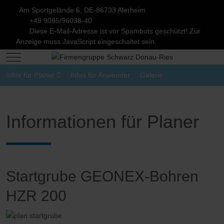
Am Sportgelände 6, DE-86733 Alerheim
+49 9085/96038-40
Diese E-Mail-Adresse ist vor Spambots geschützt! Zur
Anzeige muss JavaScript eingeschaltet sein.
Mobile Menu Toggle
Infos für Planer
Infos für Anwender
Galerie
Informationen für Planer
Startgrube GEONEX-Bohren
HZR 200