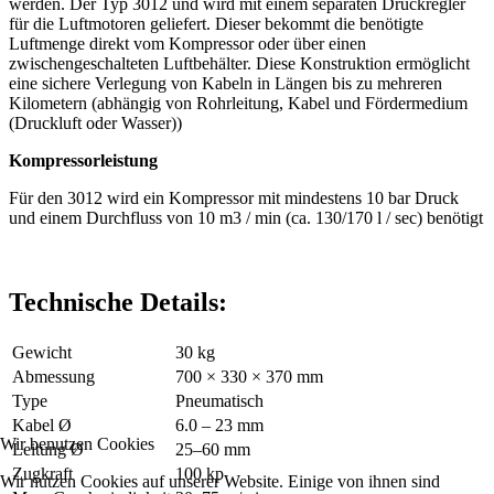
werden. Der Typ 3012 und wird mit einem separaten Druckregler
für die Luftmotoren geliefert. Dieser bekommt die benötigte
Luftmenge direkt vom Kompressor oder über einen
zwischengeschalteten Luftbehälter. Diese Konstruktion ermöglicht
eine sichere Verlegung von Kabeln in Längen bis zu mehreren
Kilometern (abhängig von Rohrleitung, Kabel und Fördermedium
(Druckluft oder Wasser))
Kompressorleistung
Für den 3012 wird ein Kompressor mit mindestens 10 bar Druck
und einem Durchfluss von 10 m3 / min (ca. 130/170 l / sec) benötigt
Technische Details:
Gewicht
30 kg
Abmessung
700 × 330 × 370 mm
Type
Pneumatisch
Kabel Ø
6.0 – 23 mm
Wir benutzen Cookies
Leitung Ø
25–60 mm
Zugkraft
100 kp
Wir nutzen Cookies auf unserer Website. Einige von ihnen sind