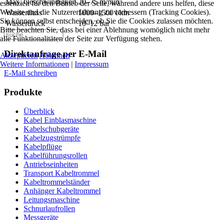
Max. Geschwindigkeit
20–75 m/min
essenziell für den Betrieb der Seite, während andere uns helfen, diese
Website und die Nutzererfahrung zu verbessern (Tracking Cookies).
Wasserfluss
1000–1500 l/km
Sie können selbst entscheiden, ob Sie die Cookies zulassen möchten.
Wasserdruck
10–12 bar
Bitte beachten Sie, dass bei einer Ablehnung womöglich nicht mehr
alle Funktionalitäten der Seite zur Verfügung stehen.
Direktanfrage per E-Mail
Akzeptieren
Ablehnen
Weitere Informationen
|
Impressum
E-Mail schreiben
Produkte
Überblick
Kabel Einblasmaschine
Kabelschubgeräte
Kabelzugstrümpfe
Kabelpflüge
Kabelführungsrollen
Antriebseinheiten
Transport Kabeltrommel
Kabeltrommelständer
Anhänger Kabeltrommel
Leitungsmaschine
Schnurlaufrollen
Messgeräte