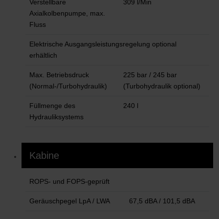
Verstellbare
309 l/Min
Axialkolbenpumpe, max.
Fluss
Elektrische Ausgangsleistungsregelung optional
erhältlich
Max. Betriebsdruck
225 bar / 245 bar
(Normal-/Turbohydraulik)
(Turbohydraulik optional)
Füllmenge des
240 l
Hydrauliksystems
Kabine
ROPS- und FOPS-geprüft
Geräuschpegel LpA / LWA
67,5 dBA / 101,5 dBA