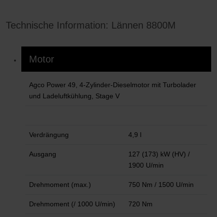
Technische Information: Lännen 8800M
Motor
Agco Power 49, 4-Zylinder-Dieselmotor mit Turbolader
und Ladeluftkühlung, Stage V
Verdrängung
4,9 l
Ausgang
127 (173) kW (HV) /
1900 U/min
Drehmoment (max.)
750 Nm / 1500 U/min
Drehmoment (/ 1000 U/min)
720 Nm