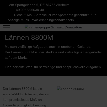
Am Sportgelände 6, DE-86733 Alerheim
+49 9085/96038-40
Diese E-Mail-Adresse ist vor Spambots geschützt! Zur
Anzeige muss JavaScript eingeschaltet sein.
Mobile Menu Toggle
Lännen 8800M
Meistert vielfältige Aufgaben, auch in unebenen Gelände.
Der Lännen 8800M ist der stärkste und vielseitigste Baggerlader
auf dem Markt.
Eine perfekte Wahl für schwierige und anspruchsvolle Aufgaben.
Der Lännen 8800M ist die
erste Wahl für Arbeiten, die ein
kompromissloses Maß an
Geländegängigkeit, Leistung