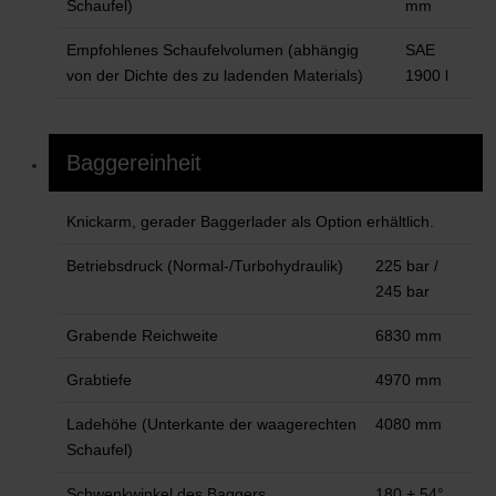
Schaufel)
mm
Empfohlenes Schaufelvolumen (abhängig
SAE
von der Dichte des zu ladenden Materials)
1900 l
Baggereinheit
Knickarm, gerader Baggerlader als Option erhältlich.
Betriebsdruck (Normal-/Turbohydraulik)
225 bar /
245 bar
Grabende Reichweite
6830 mm
Grabtiefe
4970 mm
Ladehöhe (Unterkante der waagerechten
4080 mm
Schaufel)
Schwenkwinkel des Baggers
180 + 54°